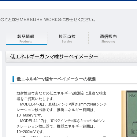
低エネルギーγ線サーベイメーターの概要
放射性ヨウ素などの低エネルギーγ線測定に最適な検出
器をご提案いたします。
MODEL44-3は、直径1インチ×厚さ1mmのNaIシンチ
レーション検出器です。推奨エネルギー範囲は、
10~60keVです。
MODEL44-17は、直径2インチ×厚さ2mmのNaIシン
チレーション検出器で、推奨エネルギー範囲は、
10~200keVです。
125
129