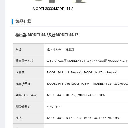
MODEL3000/MODEL44-3
製品仕様
検出器 MODEL44-3又はMODEL44-17
用途
低エネルギーγ線測定
検出器サイズ
1インチ×1㎜厚(MODEL44-3)、2インチ×2㎜厚(MODEL44-17)
2
2
入射窓
MODEL44-3：18.4mg/㎝
、MODEL44-17：43mg/㎝
125
(
I）
MODEL44-3 ：67,500cpm/μSv/h、MODEL44-17：250,000cp
感度
効率(125I、4π)
MODEL44-3：33.5%、MODEL44-17：38%
測定値表示
cps、cpm
寸法
MODEL44-3：5.1×17.8㎝、MODEL44-17：6.7×22.9㎝