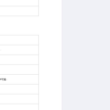
ト
FF可能