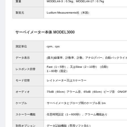
重量
MODEL44-3：0.5kg、MODEL44-17：0.7kg
製造元
Ludlum Measurements社（米国）
サーベイメーター本体 MODEL3000
測定単位
cpm、cps
データ表示
(最大)線量率、計数率、計数、アナログバー、自動バックライ
Fast（1～5秒）、又はSlow（2～10秒）（自動）
レスポンス切替
1～60秒（固定）
モード切替
レイトメーター又はスケーラー
オーディオ
75dB（60cm）アラーム音、65dB（60cm）ビープ音 ON/O
ケーブル
サーベイメータとプローブ間のケーブル長 1m
スケーラー機能
任意時間設定（1～600秒）、アラーム機能あり
別売オプション
データ記録機能（専用ソフト含む）