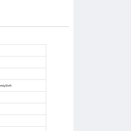
m/μSv/h