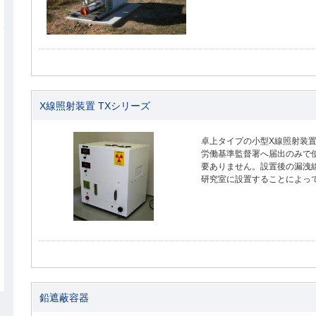
X線照射装置 TXシリーズ
卓上タイプの小型X線照射装
労働基準監督署へ届出のみで
要ありません。設置後の漏洩
研究室に設置することによっ
鉛遮蔽容器