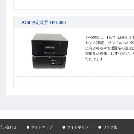
TL/OSL測定装置 TP-5000
TP-5000は、1台でTL(熱ル
センス)測定、サンプルへのX
は有資格者や管理区域の設定
照射食品検知、TL年代測定
ただけます。
問い合わせ
サイトマップ
サイトポリシー
リンク集