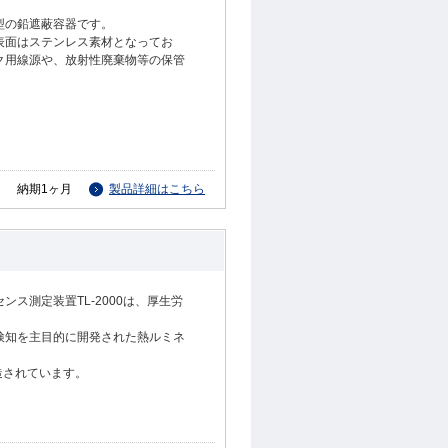
型の鉛遮蔽容器です。
表面はステンレス素材となってお
ク用線源や、放射性廃棄物等の保管
納期1ヶ月
製品詳細はこちら
ス測定装置TL-2000は、厚生労
。
検知を主目的に開発された熱ルミネ
製造されています。